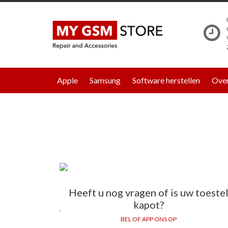
Apple
Samsung
Software herstellen
Over
Heeft u nog vragen of is uw toeste
kapot?
BEL OF APP ONS OP