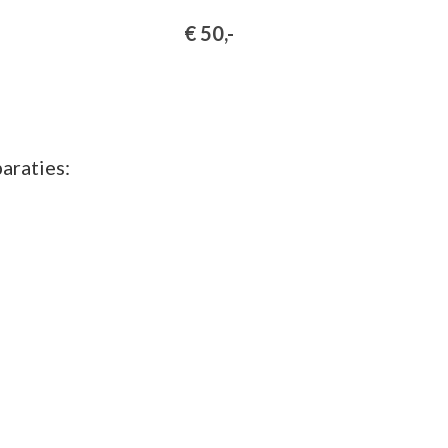
€ 50,-
araties: