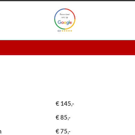
€ 145,-
€ 85,-
n
€ 75,-