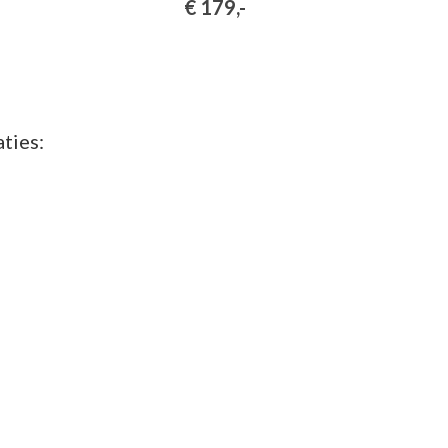
€ 179,-
ties: