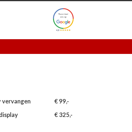
y vervangen
€ 99,-
€ 325,-