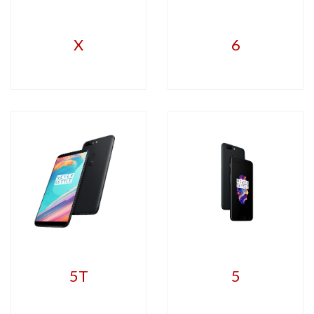
X
6
5T
5